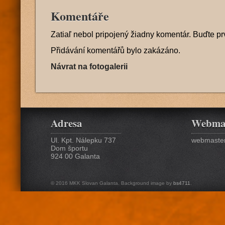
Komentáře
Zatiaľ nebol pripojený žiadny komentár. Buďte pr
Přidávání komentářů bylo zakázáno.
Návrat na fotogalerii
Adresa
Webma
Ul. Kpt. Nálepku 737
webmaster
Dom športu
924 00 Galanta
© 2016 MKK Slovan Galanta. Background image by
bs4711
.