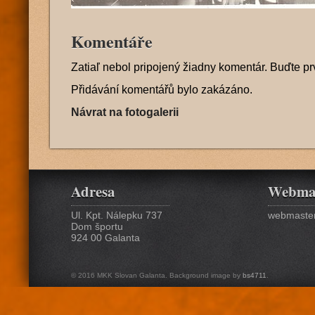
Komentáře
Zatiaľ nebol pripojený žiadny komentár. Buďte pr
Přidávání komentářů bylo zakázáno.
Návrat na fotogalerii
Adresa
Webma
Ul. Kpt. Nálepku 737
webmaster
Dom športu
924 00 Galanta
© 2016 MKK Slovan Galanta. Background image by
bs4711
.