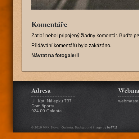
Komentáře
Zatiaľ nebol pripojený žiadny komentár. Buďte pr
Přidávání komentářů bylo zakázáno.
Návrat na fotogalerii
Adresa
Webma
Ul. Kpt. Nálepku 737
webmaster
Dom športu
924 00 Galanta
© 2016 MKK Slovan Galanta. Background image by
bs4711
.