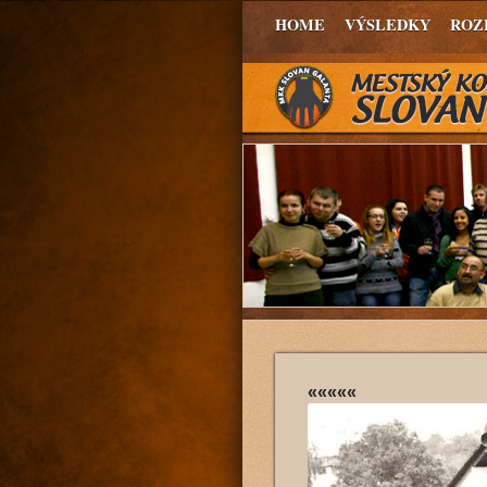
HOME
VÝSLEDKY
ROZ
«««««