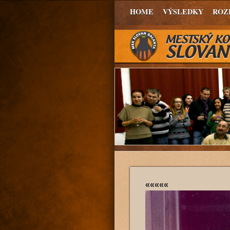
HOME
VÝSLEDKY
ROZ
«««««