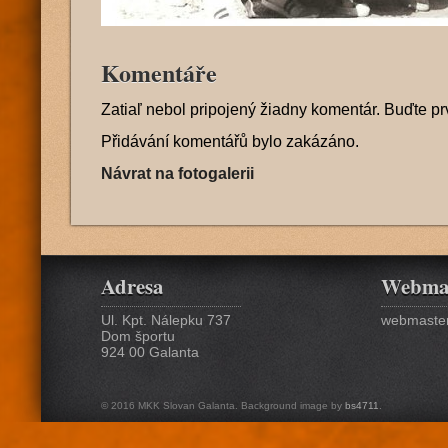
Komentáře
Zatiaľ nebol pripojený žiadny komentár. Buďte pr
Přidávání komentářů bylo zakázáno.
Návrat na fotogalerii
Adresa
Webma
Ul. Kpt. Nálepku 737
webmaster
Dom športu
924 00 Galanta
© 2016 MKK Slovan Galanta. Background image by
bs4711
.