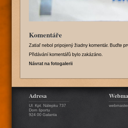
Komentáře
Zatiaľ nebol pripojený žiadny komentár. Buďte pr
Přidávání komentářů bylo zakázáno.
Návrat na fotogalerii
Adresa
Webma
Ul. Kpt. Nálepku 737
webmaster
Dom športu
924 00 Galanta