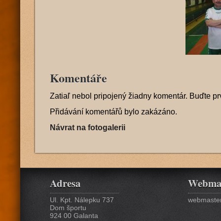
Komentáře
Zatiaľ nebol pripojený žiadny komentár. Buďte pr
Přidávání komentářů bylo zakázáno.
Návrat na fotogalerii
Adresa
Webma
Ul. Kpt. Nálepku 737
webmaster
Dom športu
924 00 Galanta