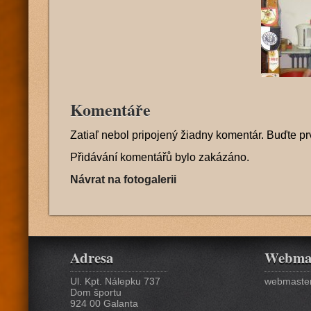
Komentáře
Zatiaľ nebol pripojený žiadny komentár. Buďte pr
Přidávání komentářů bylo zakázáno.
Návrat na fotogalerii
Adresa
Webma
Ul. Kpt. Nálepku 737
webmaster
Dom športu
924 00 Galanta