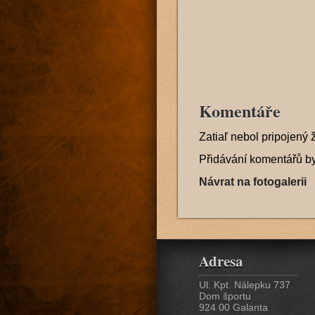
Komentáře
Zatiaľ nebol pripojený 
Přidávání komentářů b
Návrat na fotogalerii
Adresa
Ul. Kpt. Nálepku 737
Dom športu
924 00 Galanta