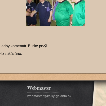
žiadny komentár. Buďte prvý!
ylo zakázáno.
Webmaster
webmaster@kolky-galanta.sk