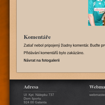
Komentáře
Zatiaľ nebol pripojený žiadny komentár. Buďte pr
Přidávání komentářů bylo zakázáno.
Návrat na fotogalerii
Adresa
Webma
Ul. Kpt. Nálepku 737
webmaster
Dom športu
924 00 Galanta