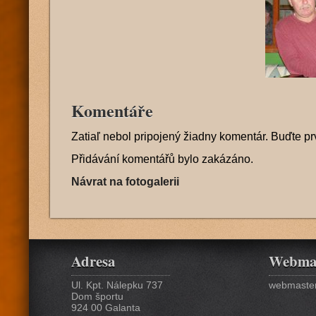
Komentáře
Zatiaľ nebol pripojený žiadny komentár. Buďte pr
Přidávání komentářů bylo zakázáno.
Návrat na fotogalerii
Adresa
Webma
Ul. Kpt. Nálepku 737
webmaster
Dom športu
924 00 Galanta