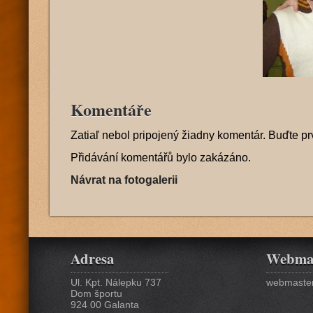
Komentáře
Zatiaľ nebol pripojený žiadny komentár. Buďte pr
Přidávání komentářů bylo zakázáno.
Návrat na fotogalerii
Adresa
Webma
Ul. Kpt. Nálepku 737
webmaster
Dom športu
924 00 Galanta