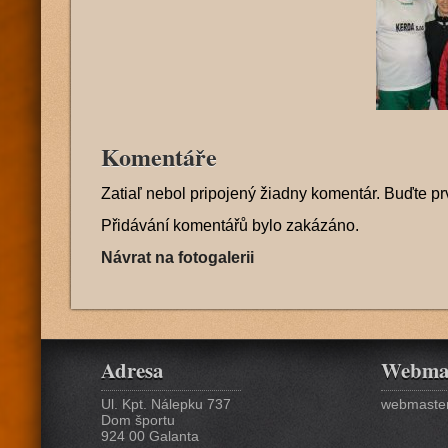
Komentáře
Zatiaľ nebol pripojený žiadny komentár. Buďte pr
Přidávání komentářů bylo zakázáno.
Návrat na fotogalerii
Adresa
Webma
Ul. Kpt. Nálepku 737
webmaster
Dom športu
924 00 Galanta