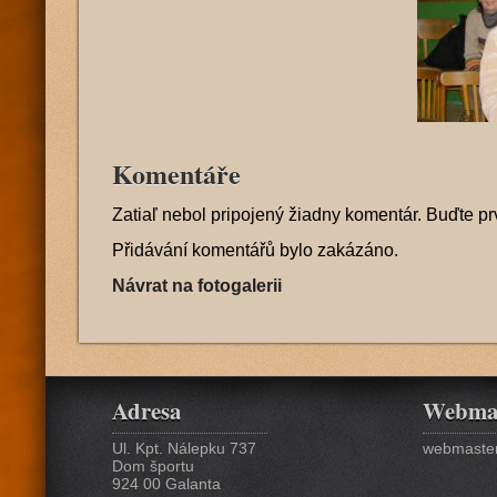
Komentáře
Zatiaľ nebol pripojený žiadny komentár. Buďte pr
Přidávání komentářů bylo zakázáno.
Návrat na fotogalerii
Adresa
Webma
Ul. Kpt. Nálepku 737
webmaster
Dom športu
924 00 Galanta