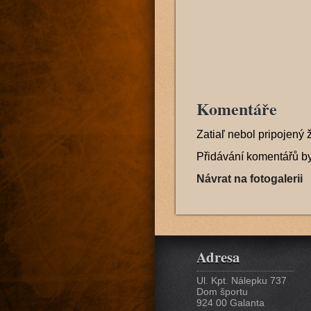
Komentáře
Zatiaľ nebol pripojený 
Přidávání komentářů b
Návrat na fotogalerii
Adresa
Ul. Kpt. Nálepku 737
Dom športu
924 00 Galanta