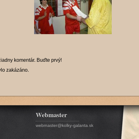
žiadny komentár. Buďte prvý!
ylo zakázáno.
Webmaster
webmaster@kolky-galanta.sk