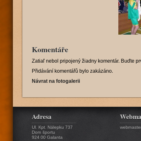
Komentáře
Zatiaľ nebol pripojený žiadny komentár. Buďte pr
Přidávání komentářů bylo zakázáno.
Návrat na fotogalerii
Adresa
Webma
Ul. Kpt. Nálepku 737
webmaster
Dom športu
924 00 Galanta