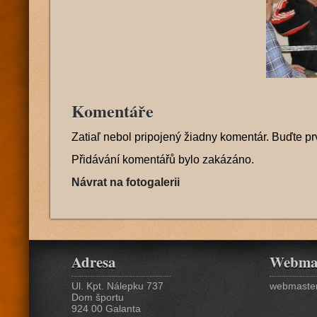
Komentáře
Zatiaľ nebol pripojený žiadny komentár. Buďte pr
Přidávání komentářů bylo zakázáno.
Návrat na fotogalerii
Adresa
Webma
Ul. Kpt. Nálepku 737
webmaster
Dom športu
924 00 Galanta