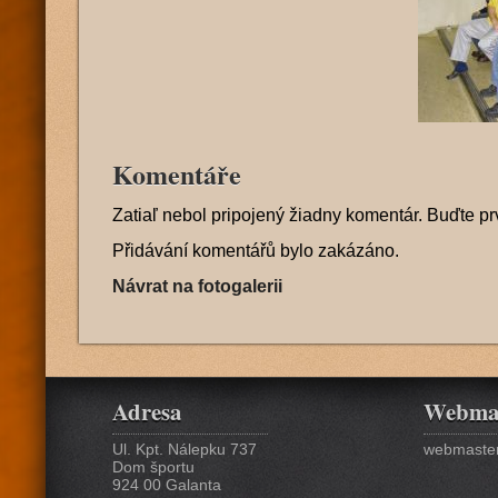
Komentáře
Zatiaľ nebol pripojený žiadny komentár. Buďte pr
Přidávání komentářů bylo zakázáno.
Návrat na fotogalerii
Adresa
Webma
Ul. Kpt. Nálepku 737
webmaster
Dom športu
924 00 Galanta