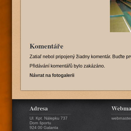
Komentáře
Zatiaľ nebol pripojený žiadny komentár. Buďte pr
Přidávání komentářů bylo zakázáno.
Návrat na fotogalerii
Adresa
Webma
Ul. Kpt. Nálepku 737
webmaster
Dom športu
924 00 Galanta