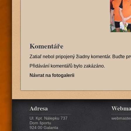
Komentáře
Zatiaľ nebol pripojený žiadny komentár. Buďte pr
Přidávání komentářů bylo zakázáno.
Návrat na fotogalerii
Adresa
Webma
Ul. Kpt. Nálepku 737
webmaster
Dom športu
924 00 Galanta