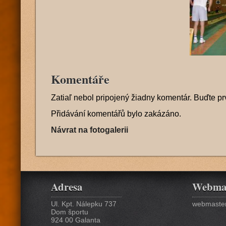
Komentáře
Zatiaľ nebol pripojený žiadny komentár. Buďte pr
Přidávání komentářů bylo zakázáno.
Návrat na fotogalerii
Adresa
Webma
Ul. Kpt. Nálepku 737
webmaster
Dom športu
924 00 Galanta