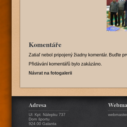
Komentáře
Zatiaľ nebol pripojený žiadny komentár. Buďte pr
Přidávání komentářů bylo zakázáno.
Návrat na fotogalerii
Adresa
Webma
Ul. Kpt. Nálepku 737
webmaster
Dom športu
924 00 Galanta