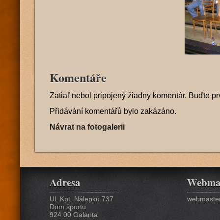
Komentáře
Zatiaľ nebol pripojený žiadny komentár. Buďte pr
Přidávání komentářů bylo zakázáno.
Návrat na fotogalerii
Adresa
Webma
Ul. Kpt. Nálepku 737
webmaster
Dom športu
924 00 Galanta