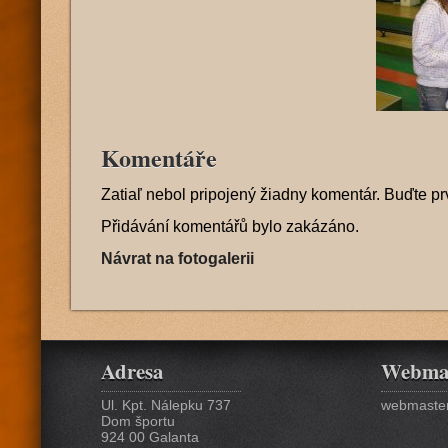
Komentáře
Zatiaľ nebol pripojený žiadny komentár. Buďte pr
Přidávání komentářů bylo zakázáno.
Návrat na fotogalerii
Adresa
Webma
Ul. Kpt. Nálepku 737
webmaster
Dom športu
924 00 Galanta