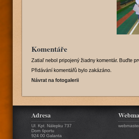
Komentáře
Zatiaľ nebol pripojený žiadny komentár. Buďte pr
Přidávání komentářů bylo zakázáno.
Návrat na fotogalerii
Adresa
Webma
Ul. Kpt. Nálepku 737
webmaster
Dom športu
924 00 Galanta