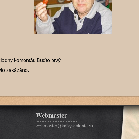
žiadny komentár. Buďte prvý!
ylo zakázáno.
Webmaster
webmaster@kolky-galanta.sk