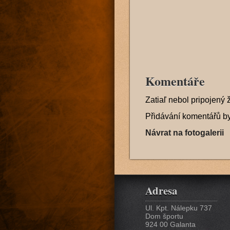
Komentáře
Zatiaľ nebol pripojený 
Přidávání komentářů b
Návrat na fotogalerii
Adresa
Ul. Kpt. Nálepku 737
Dom športu
924 00 Galanta