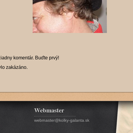
žiadny komentár. Buďte prvý!
ylo zakázáno.
Webmaster
webmaster@kolky-galanta.sk