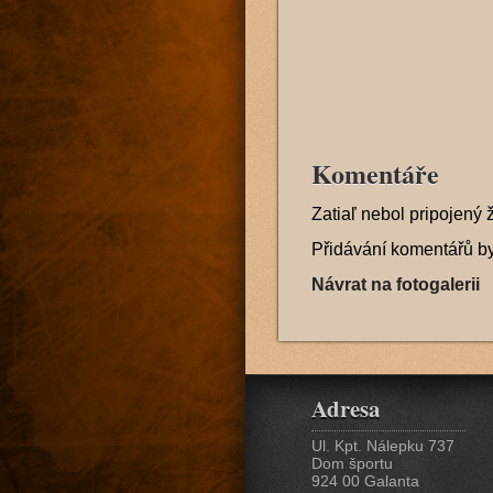
Komentáře
Zatiaľ nebol pripojený 
Přidávání komentářů b
Návrat na fotogalerii
Adresa
Ul. Kpt. Nálepku 737
Dom športu
924 00 Galanta