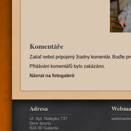
Komentáře
Zatiaľ nebol pripojený žiadny komentár. Buďte pr
Přidávání komentářů bylo zakázáno.
Návrat na fotogalerii
Adresa
Webma
Ul. Kpt. Nálepku 737
webmaster
Dom športu
924 00 Galanta