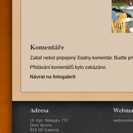
Komentáře
Zatiaľ nebol pripojený žiadny komentár. Buďte pr
Přidávání komentářů bylo zakázáno.
Návrat na fotogalerii
Adresa
Webma
Ul. Kpt. Nálepku 737
webmaster
Dom športu
924 00 Galanta