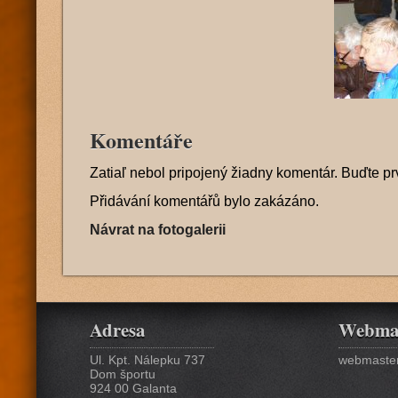
Komentáře
Zatiaľ nebol pripojený žiadny komentár. Buďte pr
Přidávání komentářů bylo zakázáno.
Návrat na fotogalerii
Adresa
Webma
Ul. Kpt. Nálepku 737
webmaster
Dom športu
924 00 Galanta