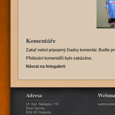
Komentáře
Zatiaľ nebol pripojený žiadny komentár. Buďte pr
Přidávání komentářů bylo zakázáno.
Návrat na fotogalerii
Adresa
Webma
Ul. Kpt. Nálepku 737
webmaster
Dom športu
924 00 Galanta