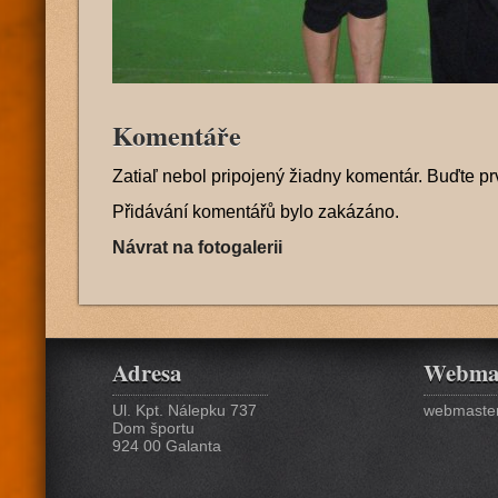
Komentáře
Zatiaľ nebol pripojený žiadny komentár. Buďte pr
Přidávání komentářů bylo zakázáno.
Návrat na fotogalerii
Adresa
Webma
Ul. Kpt. Nálepku 737
webmaster
Dom športu
924 00 Galanta