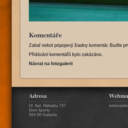
Komentáře
Zatiaľ nebol pripojený žiadny komentár. Buďte pr
Přidávání komentářů bylo zakázáno.
Návrat na fotogalerii
Adresa
Webma
Ul. Kpt. Nálepku 737
webmaster
Dom športu
924 00 Galanta