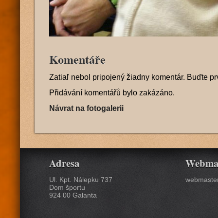
Komentáře
Zatiaľ nebol pripojený žiadny komentár. Buďte pr
Přidávání komentářů bylo zakázáno.
Návrat na fotogalerii
Adresa
Webma
Ul. Kpt. Nálepku 737
webmaster
Dom športu
924 00 Galanta