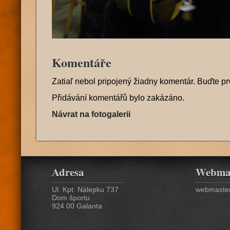
Komentáře
Zatiaľ nebol pripojený žiadny komentár. Buďte pr
Přidávání komentářů bylo zakázáno.
Návrat na fotogalerii
Adresa
Webma
Ul. Kpt. Nálepku 737
webmaster
Dom športu
924 00 Galanta