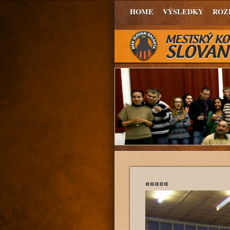
HOME
VÝSLEDKY
ROZ
«««««