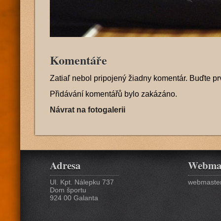
Komentáře
Zatiaľ nebol pripojený žiadny komentár. Buďte pr
Přidávání komentářů bylo zakázáno.
Návrat na fotogalerii
Adresa
Webma
Ul. Kpt. Nálepku 737
webmaster
Dom športu
924 00 Galanta