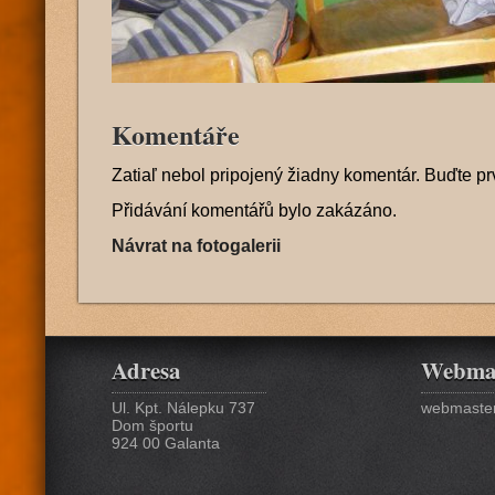
Komentáře
Zatiaľ nebol pripojený žiadny komentár. Buďte pr
Přidávání komentářů bylo zakázáno.
Návrat na fotogalerii
Adresa
Webma
Ul. Kpt. Nálepku 737
webmaster
Dom športu
924 00 Galanta