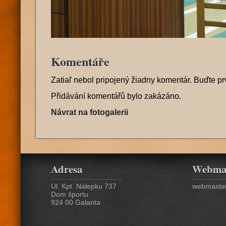
Komentáře
Zatiaľ nebol pripojený žiadny komentár. Buďte pr
Přidávání komentářů bylo zakázáno.
Návrat na fotogalerii
Adresa
Webma
Ul. Kpt. Nálepku 737
webmaster
Dom športu
924 00 Galanta