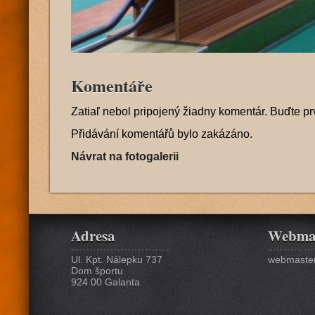
Komentáře
Zatiaľ nebol pripojený žiadny komentár. Buďte pr
Přidávání komentářů bylo zakázáno.
Návrat na fotogalerii
Adresa
Webma
Ul. Kpt. Nálepku 737
webmaster
Dom športu
924 00 Galanta