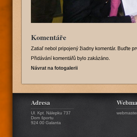
Komentáře
Zatiaľ nebol pripojený žiadny komentár. Buďte pr
Přidávání komentářů bylo zakázáno.
Návrat na fotogalerii
Adresa
Webma
Ul. Kpt. Nálepku 737
webmaster
Dom športu
924 00 Galanta