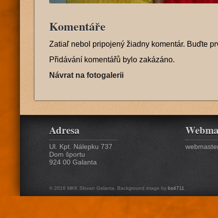
Komentáře
Zatiaľ nebol pripojený žiadny komentár. Buďte pr
Přidávání komentářů bylo zakázáno.
Návrat na fotogalerii
Adresa
Webma
Ul. Kpt. Nálepku 737
webmaster
Dom športu
924 00 Galanta
© 2016 MKK Slovan Galanta. Background image by
bs4711
.