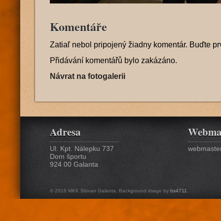
Komentáře
Zatiaľ nebol pripojený žiadny komentár. Buďte pr
Přidávání komentářů bylo zakázáno.
Návrat na fotogalerii
Adresa
Webma
Ul. Kpt. Nálepku 737
webmaster
Dom športu
924 00 Galanta
© 2016 MKK Slovan Galanta. Background image by
bs4711
.