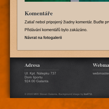
Komentáře
Zatiaľ nebol pripojený žiadny komentár. Buďte pr
Přidávání komentářů bylo zakázáno.
Návrat na fotogalerii
Adresa
Webma
Ul. Kpt. Nálepku 737
webmaster
Dom športu
924 00 Galanta
© 2016 MKK Slovan Galanta. Background image by
bs4711
.