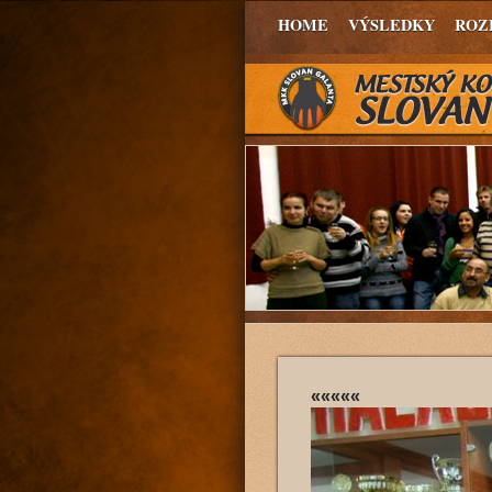
HOME
VÝSLEDKY
ROZ
«««««