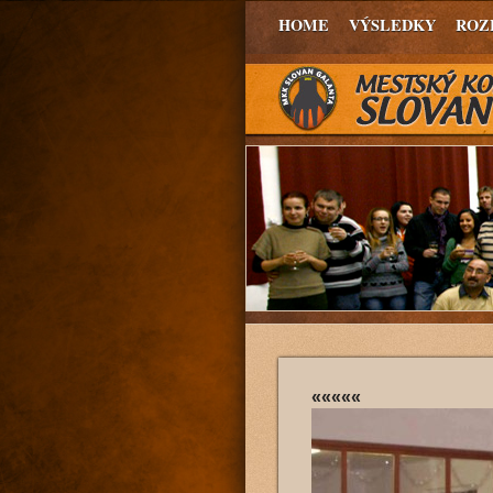
HOME
VÝSLEDKY
ROZ
«««««