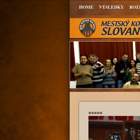
HOME
VÝSLEDKY
ROZ
«««««