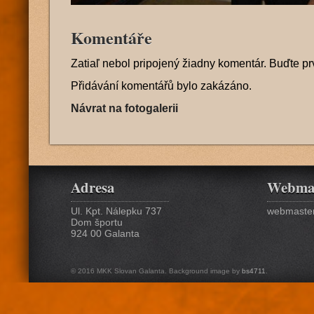
Komentáře
Zatiaľ nebol pripojený žiadny komentár. Buďte pr
Přidávání komentářů bylo zakázáno.
Návrat na fotogalerii
Adresa
Webma
Ul. Kpt. Nálepku 737
webmaster
Dom športu
924 00 Galanta
© 2016 MKK Slovan Galanta. Background image by
bs4711
.