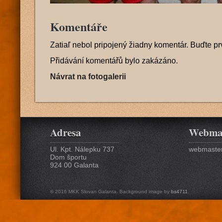
Komentáře
Zatiaľ nebol pripojený žiadny komentár. Buďte pr
Přidávání komentářů bylo zakázáno.
Návrat na fotogalerii
Adresa
Webma
Ul. Kpt. Nálepku 737
webmaster
Dom športu
924 00 Galanta
© 2016 MKK Slovan Galanta. Background image by
bs4711
.